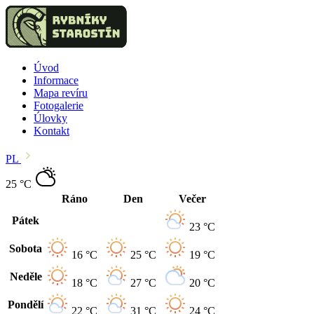
Úvod
Informace
Mapa revíru
Fotogalerie
Úlovky
Kontakt
PL
25 °C
Ráno
Den
Večer
Pátek
23 °C
Sobota
16 °C
25 °C
19 °C
Neděle
18 °C
27 °C
20 °C
Pondělí
22 °C
31 °C
24 °C