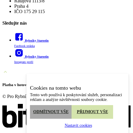
Ratajova 1113/8
Praha 4
IČO 175 29 115
Sledujte nás
Rybníky Starostín
Facebook stránka
Rybníky Starostín
Instagram profil
Platba v hotovosti CZK + PLN nebo kartou (bezkontaktně).
Cookies na tomto webu
Tento web používá k poskytování služeb, personalizaci
© Pro Rybníky Starostín v roce 2024 vyrobil
reklam a analýze návštěvnosti soubory cookie.
ODMÍTNOUT VŠE
PŘIJMOUT VŠE
Nastavit cookies