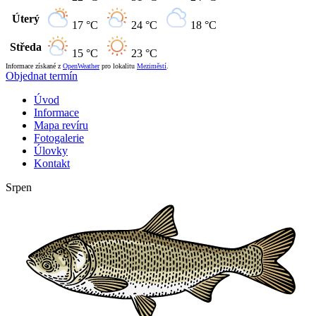
Úterý
17 °C
24 °C
18 °C
Středa
15 °C
23 °C
Informace získané z
OpenWeather
pro lokalitu
Meziměstí
.
Objednat termín
Úvod
Informace
Mapa revíru
Fotogalerie
Úlovky
Kontakt
Srpen