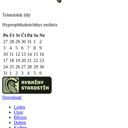
Tolstolobik bílý
Hypoophthalmichthys molitrix
Po
Út
St
Čt
Pá
So
Ne
27
28
29
30
31
1
2
3
4
5
6
7
8
9
10
11
12
13
14
15
16
17
18
19
20
21
22
23
24
25
26
27
28
29
30
31
1
2
3
4
5
6
Download
Leden
Únor
Březen
Duben
Květen