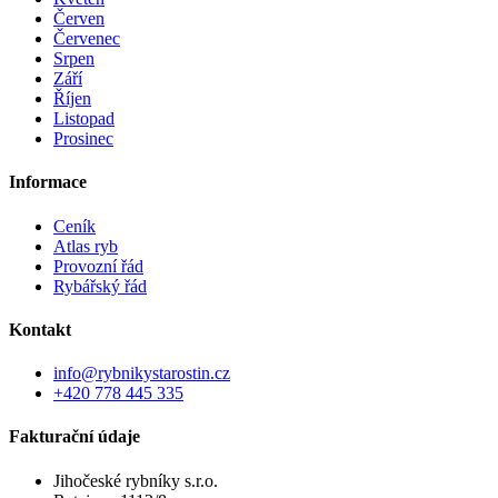
Červen
Červenec
Srpen
Září
Říjen
Listopad
Prosinec
Informace
Ceník
Atlas ryb
Provozní řád
Rybářský řád
Kontakt
info@rybnikystarostin.cz
+420 778 445 335
Fakturační údaje
Jihočeské rybníky s.r.o.