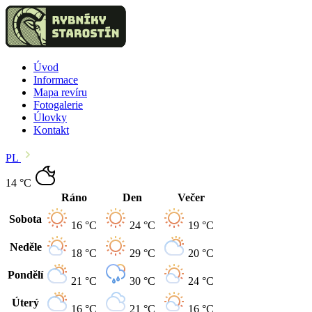
Úvod
Informace
Mapa revíru
Fotogalerie
Úlovky
Kontakt
PL
14 °C
Ráno
Den
Večer
Sobota
16 °C
24 °C
19 °C
Neděle
18 °C
29 °C
20 °C
Pondělí
21 °C
30 °C
24 °C
Úterý
16 °C
21 °C
16 °C