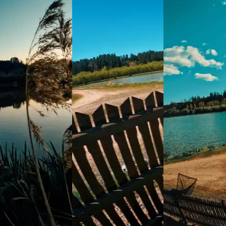
Informace
Ceník
Atlas ryb
Provozní řád
Rybářský řád
Kontakt
info@rybnikystarostin.cz
+420 778 445 335
Fakturační údaje
Jihočeské rybníky s.r.o.
Ratajova 1113/8
Praha 4
IČO 175 29 115