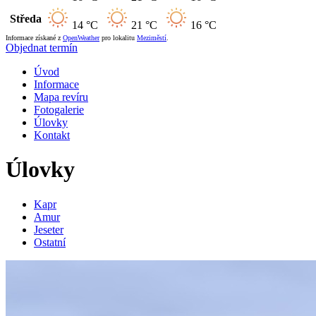
Středa
14 °C
21 °C
16 °C
Informace získané z
OpenWeather
pro lokalitu
Meziměstí
.
Objednat termín
Úvod
Informace
Mapa revíru
Fotogalerie
Úlovky
Kontakt
Úlovky
Kapr
Amur
Jeseter
Ostatní